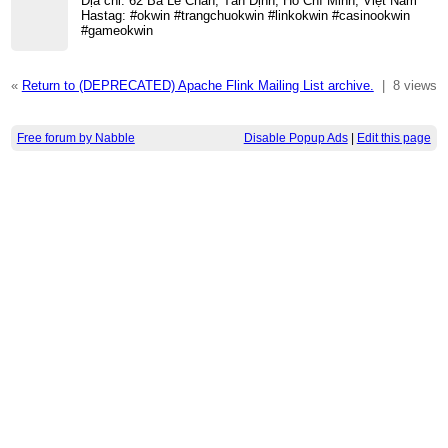
Địa chỉ: 62 Bà Lê Chân, Tân Định, Hồ Chí Minh, Việt Nam
Hastag: #okwin #trangchuokwin #linkokwin #casinookwin
#gameokwin
«
Return to (DEPRECATED) Apache Flink Mailing List archive.
|
8 views
Free forum by Nabble
Disable Popup Ads
|
Edit this page