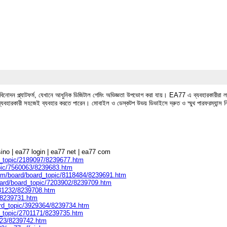
িনোদন প্ল্যাটফর্ম, যেখানে আধুনিক ডিজিটাল গেমিং অভিজ্ঞতা উপভোগ করা যায়। EA77 এ ব্যবহারকারীরা লাইভ
যবহারকারী সহজেই ব্যবহার করতে পারেন। মোবাইল ও ডেস্কটপ উভয় ডিভাইসে দ্রুত ও স্মুথ পারফরম্যান্স
sino | ea77 login | ea77 net | ea77 com
d_topic/2189097/8239677.htm
opic/7560063/8239683.htm
m/board/board_topic/8118484/8239691.htm
oard/board_topic/7203902/8239709.htm
431232/8239708.htm
8/8239731.htm
ard_topic/3929364/8239734.htm
d_topic/2701171/8239735.htm
823/8239742.htm