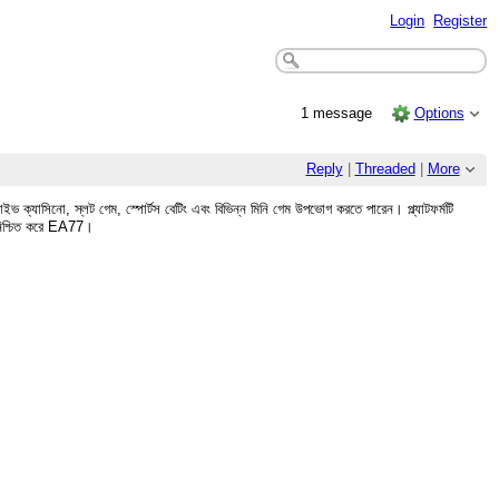
Login
Register
1 message
Options
Reply
|
Threaded
|
More
 ক্যাসিনো, স্লট গেম, স্পোর্টস বেটিং এবং বিভিন্ন মিনি গেম উপভোগ করতে পারেন। প্ল্যাটফর্মটি
 নিশ্চিত করে EA77।