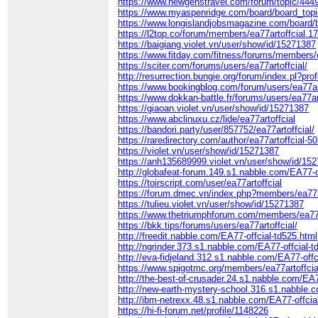
https://www.newgenstravel.com/forum/topic/4449
https://www.myaspenridge.com/board/board_top
https://www.longislandjobsmagazine.com/board
https://l2top.co/forum/members/ea77artoffcial.1
https://baigiang.violet.vn/user/show/id/15271387
https://www.fitday.com/fitness/forums/members/e
https://sciter.com/forums/users/ea77artoffcial/
http://resurrection.bungie.org/forum/index.pl?prof
https://www.bookingblog.com/forum/users/ea77art
https://www.dokkan-battle.fr/forums/users/ea77art
https://giaoan.violet.vn/user/show/id/15271387
https://www.abclinuxu.cz/lide/ea77artoffcial
https://bandori.party/user/857752/ea77artoffcial/
https://raredirectory.com/author/ea77artoffcial-5
https://violet.vn/user/show/id/15271387
https://anh135689999.violet.vn/user/show/id/15
http://globafeat-forum.149.s1.nabble.com/EA77-o
https://toirscript.com/user/ea77artoffcial
https://forum.dmec.vn/index.php?members/ea77a
https://tulieu.violet.vn/user/show/id/15271387
https://www.thetriumphforum.com/members/ea77a
https://bkk.tips/forums/users/ea77artoffcial/
http://freedit.nabble.com/EA77-offcial-td525.html
http://ngrinder.373.s1.nabble.com/EA77-offcial-t
http://eva-fidjeland.312.s1.nabble.com/EA77-offc
https://www.spigotmc.org/members/ea77artoffcia
http://the-best-of-crusader.24.s1.nabble.com/EA
http://new-earth-mystery-school.316.s1.nabble.
http://ibm-netrexx.48.s1.nabble.com/EA77-offcia
https://hi-fi-forum.net/profile/1148226