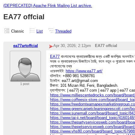
(DEPRECATED) Apache Flink Mailing List archive.
EA77 offcial
Classic
List
Threaded
ea77artoffcial
Apr 30, 2026; 2:12pm
EA77 offcial
EA77
বাংলাদেশের ব্যবহারকারীদের জন্য একটি জনপ্রিয় অনলাইন ব
সহজ ও ব্যবহারবান্ধব ডিজাইনে তৈরি, ফলে নতুন ও পুরোনো সকল ব্
যোগাযোগের তথ্য
ওয়েবসাইট:
https://www.ea77.art/
হটলাইন: +880 981 5288781
ইমেইল: ea77.art@gmail.com
1 post
ঠিকানা: 101 Mizan Rd, Feni, Bangladesh.
হ্যাশট্যাগস: | ea77| ea77 com | ea77 app | ea77 ca
https://www.milliescentedrocks.com/board/boar
https://www.coffeesix-store.com/board/board_t
https://www.freedomteamapexmarketinggroup.co
https://www.greencarpetcleaningprescott.com/b
https://www.sunemall.com/board/board_topic/8
https://www.tai-ji.net/board/board_topic/416014
https://www.thepartyservicesweb.com/board/bo
https://www.thepetservicesweb.com/board/boar
https://www.vhs80.com/board/board_topic/6798