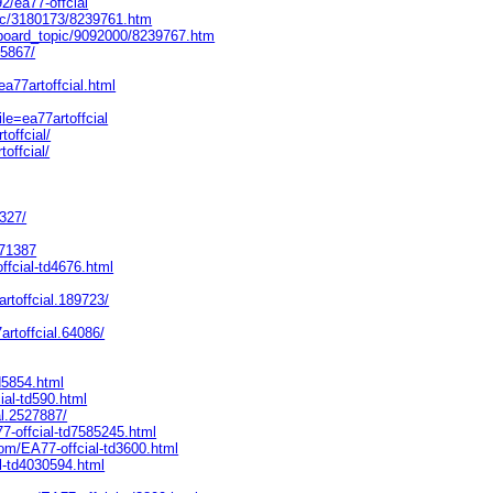
2/ea77-offcial
ic/3180173/8239761.htm
/board_topic/9092000/8239767.htm
75867/
a77artoffcial.html
ile=ea77artoffcial
offcial/
offcial/
0327/
271387
ffcial-td4676.html
rtoffcial.189723/
rtoffcial.64086/
d5854.html
ial-td590.html
l.2527887/
77-offcial-td7585245.html
com/EA77-offcial-td3600.html
l-td4030594.html